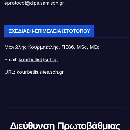
eprotocol@dipe.sam.sch.gr
ΣΧΕΔΊΑΣΗ-ΕΠΙΜΈΛΕΙΑ ΙΣΤΟΤΌΠΟΥ
Μανώλης Κουρμπετλής, ΠΕ86, MSc, MEd
Email:
kourbetlis@sch.gr
URL:
kourbetlis.sites.sch.gr
Διεύθυνση Πρωτοβάθμιας