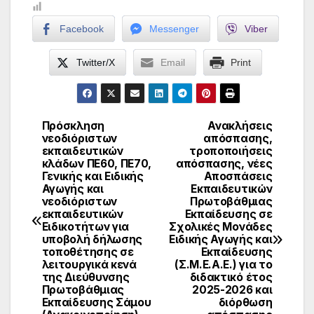
Facebook
Messenger
Viber
Twitter/X
Email
Print
Πρόσκληση
Ανακλήσεις
Πλοήγηση
νεοδιόριστων
απόσπασης,
εκπαιδευτικών
τροποποιήσεις
άρθρων
κλάδων ΠΕ60, ΠΕ70,
απόσπασης, νέες
Γενικής και Ειδικής
Αποσπάσεις
Αγωγής και
Εκπαιδευτικών
νεοδιόριστων
Πρωτοβάθμιας
εκπαιδευτικών
Εκπαίδευσης σε
Ειδικοτήτων για
Σχολικές Μονάδες
υποβολή δήλωσης
Ειδικής Αγωγής και
τοποθέτησης σε
Εκπαίδευσης
λειτουργικά κενά
(Σ.Μ.Ε.Α.Ε.) για το
της Διεύθυνσης
διδακτικό έτος
Πρωτοβάθμιας
2025-2026 και
Εκπαίδευσης Σάμου
διόρθωση