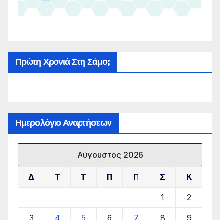
Πρώτη Χρονιά Στη Σάμο;
Ημερολόγιο Αναρτήσεων
Αύγουστος 2026
Δ
Τ
Τ
Π
Π
Σ
Κ
1
2
3
4
5
6
7
8
9