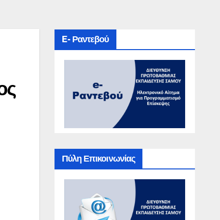
E- Ραντεβού
ος
Πύλη Επικοινωνίας