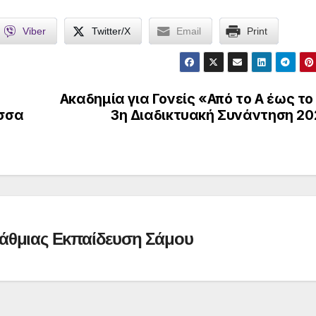
Viber
Twitter/X
Email
Print
Ακαδημία για Γονείς «Από το Α έως το
ώσσα
3η Διαδικτυακή Συνάντηση 20
άθμιας Εκπαίδευση Σάμου