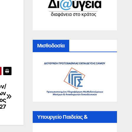
Μισθοδοσία
ν/
των
ος
27
Υπουργείο Παιδείας &
Θρησκευμάτων