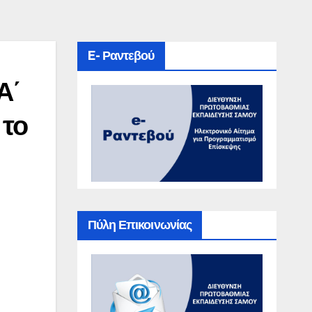
E- Ραντεβού
Α΄
 το
Πύλη Επικοινωνίας