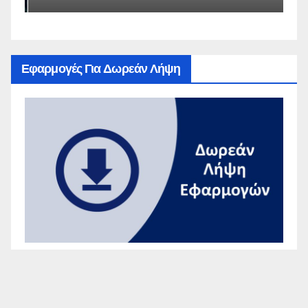
Εφαρμογές Για Δωρεάν Λήψη