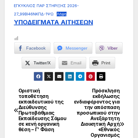
ΕΓΚΥΚΛΙΟΣ ΠΑΡ ΣΤΗΡΙΞΗΣ 2026-
27_99ΒΙ46ΝΚΠΔ-1ΨΩ
Λήψη
ΥΠΟΔΕΙΓΜΑΤΑ ΑΙΤΗΣΕΩΝ
Facebook
Messenger
Viber
Twitter/X
Email
Print
Οριστική
Πρόσκληση
Πλοήγηση
τοποθέτηση
εκδήλωσης
εκπαιδευτικού της
ενδιαφέροντος για
άρθρων
Διεύθυνσης
την απόσπαση
Πρωτοβάθμιας
προσωπικού στην
Εκπαίδευσης Σάμου
Ανεξάρτητη
σε κενή οργανική
Διοικητική Αρχή
θέση – Γ’ Φάση
«Εθνικός
Οργανισμός