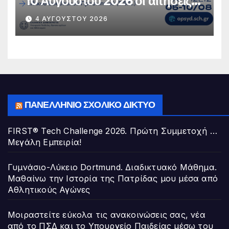
10 Αυγούστου 2026 οι αιτήσεις
υποψήφιων μελών ΕΕΠ-ΕΒΠ για
4 ΑΥΓΟΎΣΤΟΥ 2026
μόνιμο διορισμό στην Ειδική
Αγωγή και Εκπαίδευση
ΠΑΝΕΛΛΉΝΙΟ ΣΧΟΛΙΚΌ ΔΊΚΤΥΟ
FIRST® Tech Challenge 2026. Πρώτη Συμμετοχή …
Μεγάλη Εμπειρία!
Γυμνάσιο-Λύκειο Dortmund. Διαδικτυακό Μάθημα.
Μαθαίνω την Ιστορία της Πατρίδας μου μέσα από
Αθλητικούς Αγώνες
Μοιραστείτε εύκολα τις ανακοινώσεις σας, νέα
από το ΠΣΔ και το Υπουργείο Παιδείας μέσω του