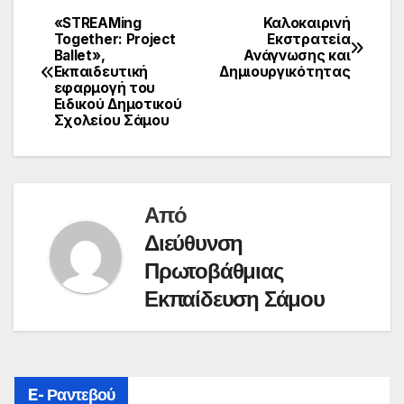
«STREAMing
Καλοκαιρινή
Πλοήγηση
Together: Project
Εκστρατεία
Ballet»,
Ανάγνωσης και
άρθρων
Εκπαιδευτική
Δημιουργικότητας
εφαρμογή του
Ειδικού Δημοτικού
Σχολείου Σάμου
Από
Διεύθυνση
Πρωτοβάθμιας
Εκπαίδευση Σάμου
E- Ραντεβού