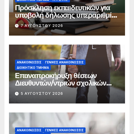
Πρόσκληση εκπαιδευτικών για
υποβολή δήλωσης υπεραριθμίας
κλάδου ΠΕ11
7 ΑΥΓΟΎΣΤΟΥ 2026
ΑΝΑΚΟΙΝΏΣΕΙΣ
ΓΕΝΙΚΈΣ ΑΝΑΚΟΙΝΏΣΕΙΣ
ΔΙΟΙΚΗΤΙΚΌ ΤΜΉΜΑ
Επαναπροκήρυξη θέσεων
Διευθυντών/ντριών σχολικών
μονάδων της Διεύθυνσης
5 ΑΥΓΟΎΣΤΟΥ 2026
Πρωτοβάθμιας Εκπαίδευσης
Χαλκιδικής
ΑΝΑΚΟΙΝΏΣΕΙΣ
ΓΕΝΙΚΈΣ ΑΝΑΚΟΙΝΏΣΕΙΣ