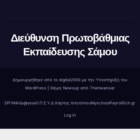
Διεύθυνση Πρωτοβάθμιας
Εκπαίδευσης Σάμου
Δημιουργήθηκε από το digital2000 με την Υποστήριξη του
WordPress
|
Θέμα:
Newsup
από
Themeansar
.
ΕΡΓΑΝΗ
Δι@γεια
Ο.Π.Σ.Υ.Δ.
Χάρτης Ιστοτόπου
Myschool
Payroll
Sch.gr
Log In