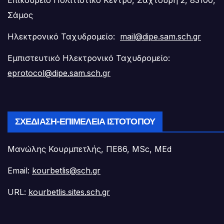
Επικούρειο Πολιτιστικό Κέντρο, Σαχτούρη 2, 83100,
Σάμος
Ηλεκτρονικό Ταχυδρομείο:
mail@dipe.sam.sch.gr
Εμπιστευτικό Ηλεκτρονικό Ταχυδρομείο:
eprotocol@dipe.sam.sch.gr
ΣΧΕΔΊΑΣΗ-ΕΠΙΜΈΛΕΙΑ ΙΣΤΟΤΌΠΟΥ
Μανώλης Κουρμπετλής, ΠΕ86, MSc, MEd
Email:
kourbetlis@sch.gr
URL:
kourbetlis.sites.sch.gr