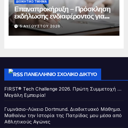
ΔΙΟΙΚΗΤΙΚΌ ΤΜΉΜΑ
Επαναπροκήρυξη – Πρόσκληση
εκδήλωσης ενδιαφέροντος για
την πλήρωση κενούμενης θέσης
5 ΑΥΓΟΎΣΤΟΥ 2026
Διευθυντή/ντριας Σχολικής
Μονάδας της Διεύθυνσης Π.Ε. Α΄
Αθήνας
ΠΑΝΕΛΛΉΝΙΟ ΣΧΟΛΙΚΌ ΔΊΚΤΥΟ
FIRST® Tech Challenge 2026. Πρώτη Συμμετοχή …
Μεγάλη Εμπειρία!
Γυμνάσιο-Λύκειο Dortmund. Διαδικτυακό Μάθημα.
Μαθαίνω την Ιστορία της Πατρίδας μου μέσα από
Αθλητικούς Αγώνες