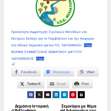
Πρόσκληση συμμετοχής Σχολικών Μονάδων και
Κέντρων Εκπσης για το Περιβάλλον και την Αειφορία
στο Εθνικό Θεματικό Δίκτυο Π.Ε. ΥΔΡΟΚΙΝΗΣΗ
Λήψη
ΦΟΡΜA ΣΥΜΜΕΤΟΧΗΣ ΘΕΜΑΤΙΚΟΥ ΔΙΚΤΥΟΥ
ΥΔΡΟΚΙΝΗΣΗΣ
Λήψη
Facebook
Messenger
Viber
Twitter/X
Email
Print
Δημόσια Ιστορική
Σεμινάριο με θέμα
Πλοήγηση
Βιβλιοθήκη
«Η διδασκαλία της