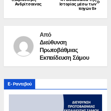
Ανδρίτσαινας
Ιστορίας μέσω των
άρθρων
πηγών II»
Από
Διεύθυνση
Πρωτοβάθμιας
Εκπαίδευση Σάμου
E- Ραντεβού