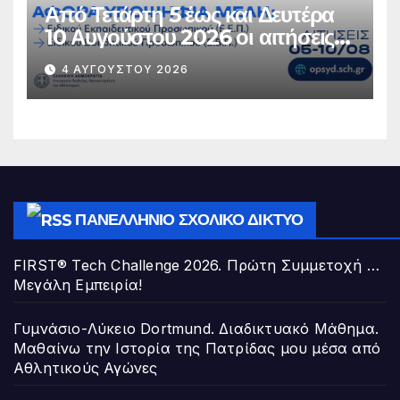
Από Τετάρτη 5 έως και Δευτέρα
10 Αυγούστου 2026 οι αιτήσεις
υποψήφιων μελών ΕΕΠ-ΕΒΠ για
4 ΑΥΓΟΎΣΤΟΥ 2026
μόνιμο διορισμό στην Ειδική
Αγωγή και Εκπαίδευση
ΠΑΝΕΛΛΉΝΙΟ ΣΧΟΛΙΚΌ ΔΊΚΤΥΟ
FIRST® Tech Challenge 2026. Πρώτη Συμμετοχή …
Μεγάλη Εμπειρία!
Γυμνάσιο-Λύκειο Dortmund. Διαδικτυακό Μάθημα.
Μαθαίνω την Ιστορία της Πατρίδας μου μέσα από
Αθλητικούς Αγώνες