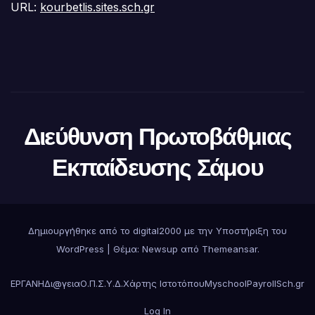
URL:
kourbetlis.sites.sch.gr
Διεύθυνση Πρωτοβάθμιας
Εκπαίδευσης Σάμου
Δημιουργήθηκε από το digital2000 με την Υποστήριξη του
WordPress
|
Θέμα:
Newsup
από
Themeansar
.
ΕΡΓΑΝΗ
Δι@γεια
Ο.Π.Σ.Υ.Δ.
Χάρτης Ιστοτόπου
Myschool
Payroll
Sch.gr
Log In