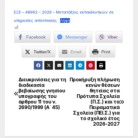
ΕΞΕ – 48962 – 2026 – Μετατάξεις εκπαιδευτικών σε
υπηρεσίες απόσπασης
Λήψη
Facebook
Messenger
Viber
Twitter/X
Email
Print
Διευκρινίσεις για τη
Προκήρυξη πλήρωση
Πλοήγηση
διαδικασία
κενών θέσεων
βεβαίωσης γνησίου
θητείας στα
άρθρων
υπογραφής του
Πρότυπα Σχολεία
άρθρου 11 του ν.
(Π.Σ.) και τα
2690/1999 (Α΄ 45)
Πειραματικά
Σχολεία (ΠΕΙ.Σ.) για
το σχολικό έτος
2026-2027