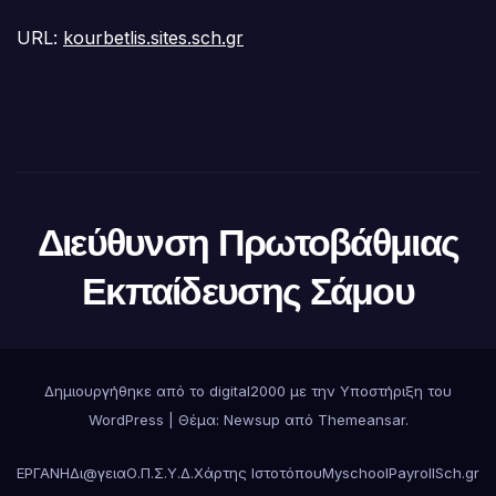
URL:
kourbetlis.sites.sch.gr
Διεύθυνση Πρωτοβάθμιας
Εκπαίδευσης Σάμου
Δημιουργήθηκε από το digital2000 με την Υποστήριξη του
WordPress
|
Θέμα:
Newsup
από
Themeansar
.
ΕΡΓΑΝΗ
Δι@γεια
Ο.Π.Σ.Υ.Δ.
Χάρτης Ιστοτόπου
Myschool
Payroll
Sch.gr