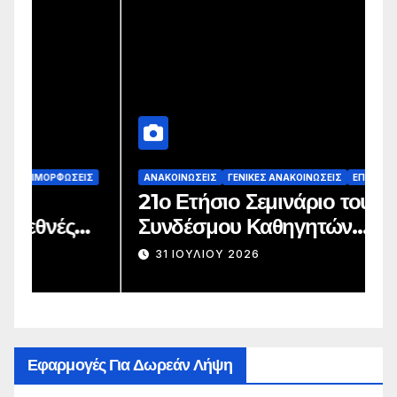
Σ
ΑΝΑΚΟΙΝΏΣΕΙΣ
ΓΕΝΙΚΈΣ ΑΝΑΚΟΙΝΏΣΕΙΣ
ΕΠΙΜΟΡΦΏΣΕΙΣ
Α
21ο Ετήσιο Σεμινάριο του
4
Συνδέσμου Καθηγητών
Α
Γαλλικής Γλώσσας
Ε
31 ΙΟΥΛΊΟΥ 2026
Α
Εφαρμογές Για Δωρεάν Λήψη