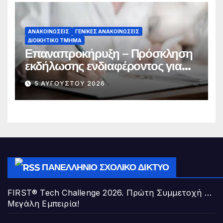
ΑΝΑΚΟΙΝΏΣΕΙΣ
ΓΕΝΙΚΈΣ ΑΝΑΚΟΙΝΏΣΕΙΣ
ΔΙΟΙΚΗΤΙΚΌ ΤΜΉΜΑ
Επαναπροκήρυξη – Πρόσκληση
εκδήλωσης ενδιαφέροντος για
την πλήρωση κενούμενης θέσης
5 ΑΥΓΟΎΣΤΟΥ 2026
Διευθυντή/ντριας Σχολικής
Μονάδας της Διεύθυνσης Π.Ε. Α΄
Αθήνας
ΠΑΝΕΛΛΉΝΙΟ ΣΧΟΛΙΚΌ ΔΊΚΤΥΟ
FIRST® Tech Challenge 2026. Πρώτη Συμμετοχή …
Μεγάλη Εμπειρία!