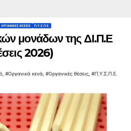
ΟΡΓΑΝΙΚΈΣ ΘΈΣΕΙΣ
Π.Υ.Σ.Π.Ε.
κών μονάδων της ΔΙ.Π.Ε
έσεις 2026)
ό
,
#Οργανικά κενά
,
#Οργανικές θέσεις
,
#Π.Υ.Σ.Π.Ε.