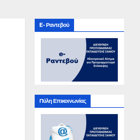
E- Ραντεβού
Πύλη Επικοινωνίας