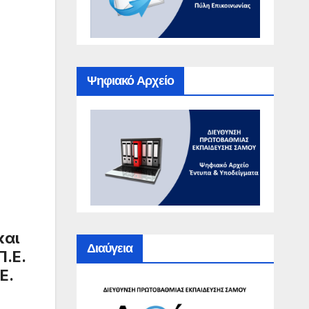
Ψηφιακό Αρχείο
η
και
Διαύγεια
Π.Ε.
Ε.