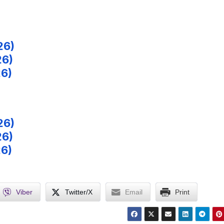
26)
26)
26)
26)
26)
26)
Viber
Twitter/X
Email
Print