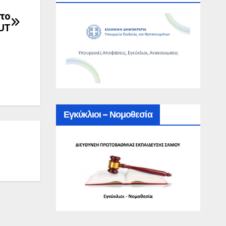
το
UT
Εγκύκλιοι – Νομοθεσία