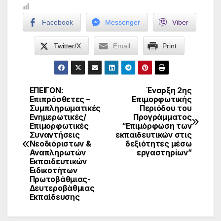
Facebook
Messenger
Viber
Twitter/X
Email
Print
ΕΠΕΙΓΟΝ:
Έναρξη 2ης
Πλοήγηση
Επιπρόσθετες –
Επιμορφωτικής
Συμπληρωματικές
Περιόδου του
άρθρων
Ενημερωτικές/
Προγράμματος
Επιμορφωτικές
“Επιμόρφωση των
Συναντήσεις
εκπαιδευτικών στις
Νεοδιόριστων &
δεξιότητες μέσω
Αναπληρωτών
εργαστηρίων”
Εκπαιδευτικών
Ειδικοτήτων
Πρωτοβάθμιας-
Δευτεροβάθμιας
Εκπαίδευσης