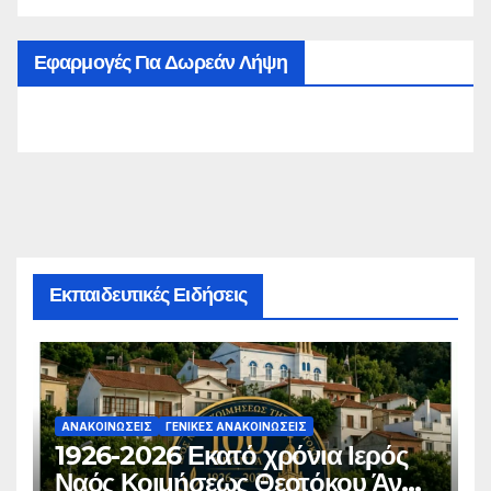
Εφαρμογές Για Δωρεάν Λήψη
Εκπαιδευτικές Ειδήσεις
ΑΝΑΚΟΙΝΏΣΕΙΣ
ΓΕΝΙΚΈΣ ΑΝΑΚΟΙΝΏΣΕΙΣ
1926-2026 Εκατό χρόνια Ιερός
Ναός Κοιμήσεως Θεοτόκου Άνω