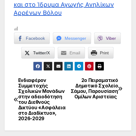
και στο Ίδρυμα Αγωγής Ανηλίκων
Αρρένων Βόλου
Facebook
Messenger
Viber
Twitter/X
Email
Print
Ενδιαφέρον
2ο Πειραματικό
Πλοήγηση
Συμμετοχής
Δημοτικό Σχολείο
Σχολικών Μονάδων
Σάμου, Παρουσίαση
άρθρων
στην αδειοδότηση
Ομίλων Αριστείας
του Διεθνούς
Δικτύου «Ασφάλεια
στο Διαδίκτυο»,
2026-2029