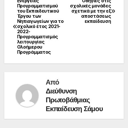
Ενέργειες
Οδηγίες στις
Πλοήγηση
Προγραμματισμού
σχολικές μονάδες
του Εκπαιδευτικού
σχετικά με την εξ
άρθρων
Έργου των
αποστάσεως
Νηπιαγωγείων για το
εκπαίδευση
σχολικό έτος 2021-
2022-
Προγραμματισμός
λειτουργίας
Ολοήμερου
Προγράμματος
Από
Διεύθυνση
Πρωτοβάθμιας
Εκπαίδευση Σάμου