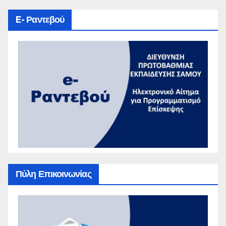
E- Ραντεβού
Πύλη Επικοινωνίας