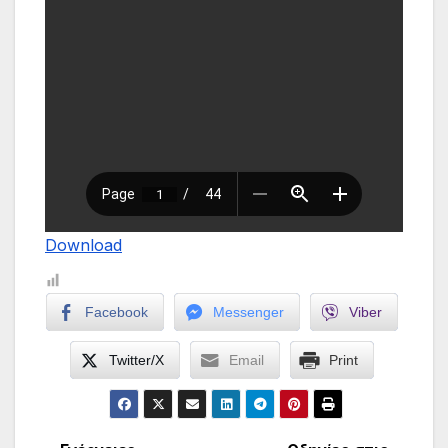
Download
Facebook
Messenger
Viber
Twitter/X
Email
Print