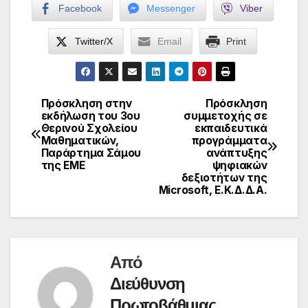
Facebook
Messenger
Viber
Twitter/X
Email
Print
Πρόσκληση στην
Πρόσκληση
Πλοήγηση
εκδήλωση του 3ου
συμμετοχής σε
Θερινού Σχολείου
εκπαιδευτικά
άρθρων
Μαθηματικών,
προγράμματα
Παράρτημα Σάμου
ανάπτυξης
της ΕΜΕ
ψηφιακών
δεξιοτήτων της
Microsoft, Ε.Κ.Δ.Δ.Α.
Από
Διεύθυνση
Πρωτοβάθμιας