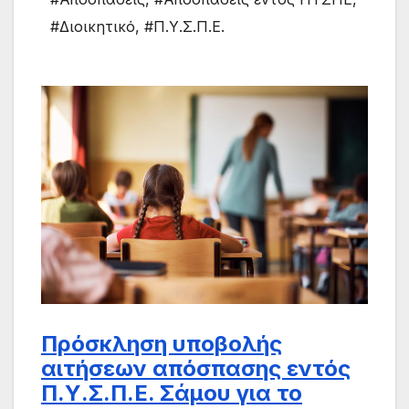
#Διοικητικό
,
#Π.Υ.Σ.Π.Ε.
Πρόσκληση υποβολής
αιτήσεων απόσπασης εντός
Π.Υ.Σ.Π.Ε. Σάμου για το