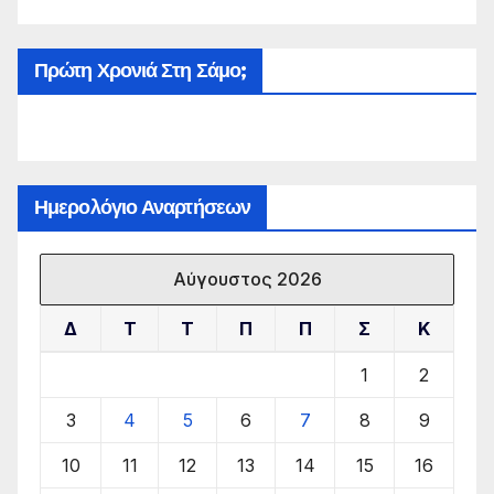
Πρώτη Χρονιά Στη Σάμο;
Ημερολόγιο Αναρτήσεων
Αύγουστος 2026
Δ
Τ
Τ
Π
Π
Σ
Κ
1
2
3
4
5
6
7
8
9
10
11
12
13
14
15
16