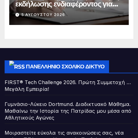
εκδήλωσης ενδιαφέροντος για
την πλήρωση κενούμενης θέσης
5 ΑΥΓΟΎΣΤΟΥ 2026
Διευθυντή/ντριας Σχολικής
Μονάδας της Διεύθυνσης Π.Ε. Α΄
Αθήνας
ΠΑΝΕΛΛΉΝΙΟ ΣΧΟΛΙΚΌ ΔΊΚΤΥΟ
FIRST® Tech Challenge 2026. Πρώτη Συμμετοχή …
Μεγάλη Εμπειρία!
Γυμνάσιο-Λύκειο Dortmund. Διαδικτυακό Μάθημα.
Μαθαίνω την Ιστορία της Πατρίδας μου μέσα από
Αθλητικούς Αγώνες
Μοιραστείτε εύκολα τις ανακοινώσεις σας, νέα