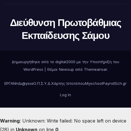
Διεύθυνση Πρωτοβάθμιας
Εκπαίδευσης Σάμου
Δημιουργήθηκε από το digital2000 με την Υποστήριξη του
WordPress
|
Θέμα:
Newsup
από
Themeansar
.
ΕΡΓΑΝΗ
Δι@γεια
Ο.Π.Σ.Υ.Δ.
Χάρτης Ιστοτόπου
Myschool
Payroll
Sch.gr
Log In
Warning
: Unknown: Write failed: No space left on device
(28) in
Unknown
on line
0