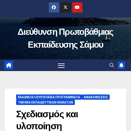
Μετάβαση
στο
περιεχόμενο
Διεύθυνση Πρωτοβάθμιας
Εκπαίδευσης Σάμου
ERASMUS+/ΕΥΡΩΠΑΪΚΆ ΠΡΟΓΡΆΜΜΑΤΑ
ΑΝΑΚΟΙΝΏΣΕΙΣ
ΤΜΉΜΑ ΕΚΠΑΙΔΕΥΤΙΚΏΝ ΘΕΜΆΤΩΝ
Σχεδιασμός και
υλοποίηση