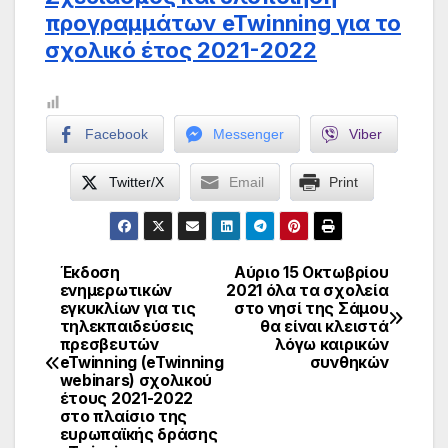
προγραμμάτων eTwinning για το
σχολικό έτος 2021-2022
Facebook
Messenger
Viber
Twitter/X
Email
Print
Έκδοση
Αύριο 15 Οκτωβρίου
Πλοήγηση
ενημερωτικών
2021 όλα τα σχολεία
εγκυκλίων για τις
στο νησί της Σάμου
άρθρων
τηλεκπαιδεύσεις
θα είναι κλειστά
πρεσβευτών
λόγω καιρικών
eTwinning (eTwinning
συνθηκών
webinars) σχολικού
έτους 2021-2022
στο πλαίσιο της
ευρωπαϊκής δράσης