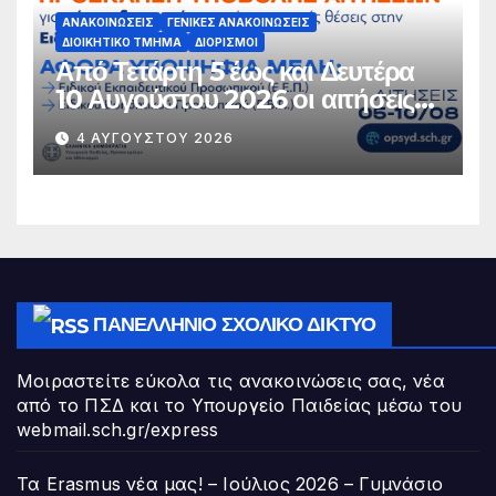
ΑΝΑΚΟΙΝΏΣΕΙΣ
ΓΕΝΙΚΈΣ ΑΝΑΚΟΙΝΏΣΕΙΣ
ΔΙΟΙΚΗΤΙΚΌ ΤΜΉΜΑ
ΔΙΟΡΙΣΜΟΊ
Από Τετάρτη 5 έως και Δευτέρα
10 Αυγούστου 2026 οι αιτήσεις
υποψήφιων μελών ΕΕΠ-ΕΒΠ για
4 ΑΥΓΟΎΣΤΟΥ 2026
μόνιμο διορισμό στην Ειδική
Αγωγή και Εκπαίδευση
ΠΑΝΕΛΛΉΝΙΟ ΣΧΟΛΙΚΌ ΔΊΚΤΥΟ
Μοιραστείτε εύκολα τις ανακοινώσεις σας, νέα
από το ΠΣΔ και το Υπουργείο Παιδείας μέσω του
webmail.sch.gr/express
Τα Erasmus νέα μας! – Ιούλιος 2026 – Γυμνάσιο