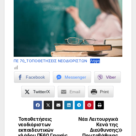
ΠΕ 70_ΤΟΠΟΘΕΤΗΣΕΙΣ ΝΕΟΔΙΟΡΙΣΤΩΝ
Λήψη
Facebook
Messenger
Viber
Twitter/X
Email
Print
Τοποθετήσεις
Νέα Λειτουργικά
Πλοήγηση
νεοδιόριστων
Κενά της
εκπαιδευτικών
Διεύθυνσης
άρθρων
κλάδου ΠΕ60 Γενικής
Πρωτοβάθμιας