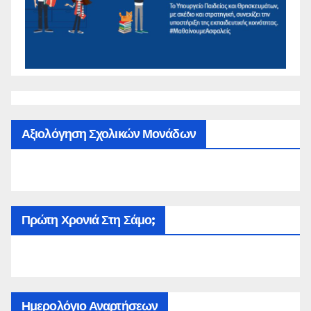
Αξιολόγηση Σχολικών Μονάδων
Πρώτη Χρονιά Στη Σάμο;
Ημερολόγιο Αναρτήσεων