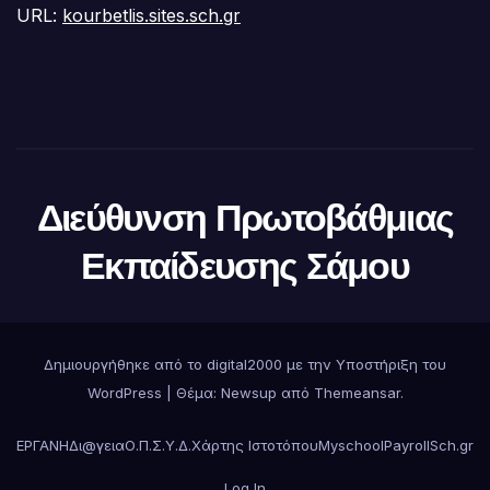
URL:
kourbetlis.sites.sch.gr
Διεύθυνση Πρωτοβάθμιας
Εκπαίδευσης Σάμου
Δημιουργήθηκε από το digital2000 με την Υποστήριξη του
WordPress
|
Θέμα:
Newsup
από
Themeansar
.
ΕΡΓΑΝΗ
Δι@γεια
Ο.Π.Σ.Υ.Δ.
Χάρτης Ιστοτόπου
Myschool
Payroll
Sch.gr
Log In