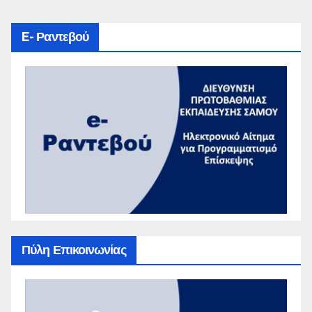
E- Ραντεβού
Πύλη Επικοινωνίας