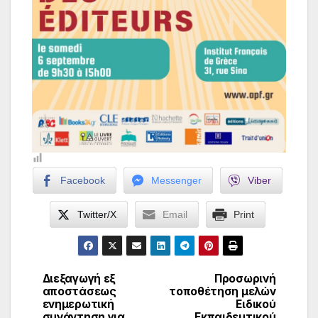
Facebook
Messenger
Viber
Twitter/X
Email
Print
Διεξαγωγή εξ
Προσωρινή
Πλοήγηση
αποστάσεως
τοποθέτηση μελών
ενημερωτική
Ειδικού
άρθρων
συνάντηση για
Εκπαιδευτικού