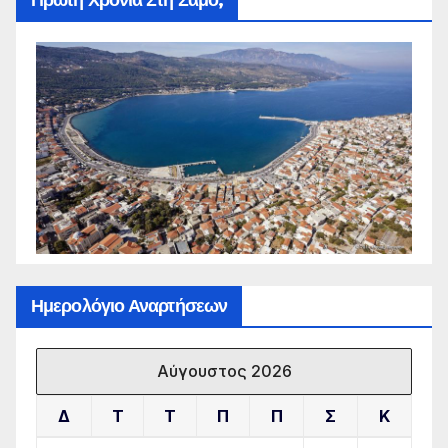
Πρώτη Χρονιά Στη Σάμο;
Ημερολόγιο Αναρτήσεων
Αύγουστος 2026
Δ
Τ
Τ
Π
Π
Σ
Κ