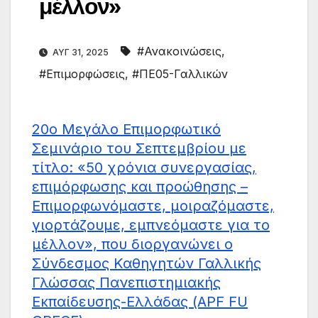
μέλλον»
#Ανακοινώσεις
,
ΑΥΓ 31, 2025
#Επιμορφώσεις
,
#ΠΕ05-Γαλλικών
20ο Μεγάλο Επιμορφωτικό
Σεμινάριο του Σεπτεμβρίου με
τίτλο: «50 χρόνια συνεργασίας,
επιμόρφωσης και προώθησης –
Επιμορφωνόμαστε, μοιραζόμαστε,
γιορτάζουμε, εμπνεόμαστε για το
μέλλον», που διοργανώνει ο
Σύνδεσμος Καθηγητών Γαλλικής
Γλώσσας Πανεπιστημιακής
Εκπαίδευσης-Ελλάδας (APF FU