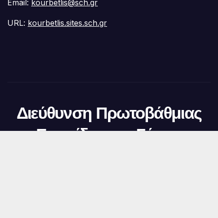
Email:
kourbetlis@sch.gr
URL:
kourbetlis.sites.sch.gr
Διεύθυνση Πρωτοβάθμιας
Εκπαίδευσης Σάμου
Δημιουργήθηκε από το digital2000 με την Υποστήριξη του
WordPress
|
Θέμα:
Newsup
από
Themeansar
.
ΕΡΓΑΝΗ
Δι@γεια
Ο.Π.Σ.Υ.Δ.
Χάρτης Ιστοτόπου
Myschool
Payroll
Sch.gr