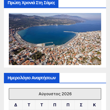
Πρώτη Χρονιά Στη Σάμο;
Ημερολόγιο Αναρτήσεων
Αύγουστος 2026
Δ
Τ
Τ
Π
Π
Σ
Κ