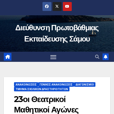
Μετάβαση
στο
περιεχόμενο
Διεύθυνση Πρωτοβάθμιας
Εκπαίδευσης Σάμου
ΑΝΑΚΟΙΝΏΣΕΙΣ
ΓΕΝΙΚΈΣ ΑΝΑΚΟΙΝΏΣΕΙΣ
ΔΙΑΓΩΝΙΣΜΟΊ
ΤΜΉΜΑ ΣΧΟΛΙΚΏΝ ΔΡΑΣΤΗΡΙΟΤΉΤΩΝ
23οι Θεατρικοί
Μαθητικοί Αγώνες