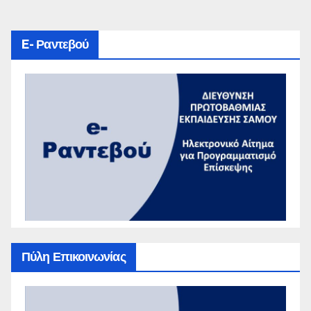
E- Ραντεβού
Πύλη Επικοινωνίας