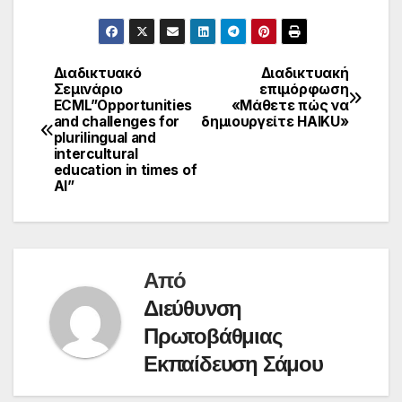
Διαδικτυακό
Διαδικτυακή
Πλοήγηση
Σεμινάριο
επιμόρφωση
ECML”Opportunities
«Μάθετε πώς να
άρθρων
and challenges for
δημιουργείτε HAIKU»
plurilingual and
intercultural
education in times of
AI”
Από
Διεύθυνση
Πρωτοβάθμιας
Εκπαίδευση Σάμου