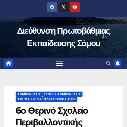
Μετάβαση
στο
περιεχόμενο
Διεύθυνση Πρωτοβάθμιας
Εκπαίδευσης Σάμου
ΑΝΑΚΟΙΝΏΣΕΙΣ
ΓΕΝΙΚΈΣ ΑΝΑΚΟΙΝΏΣΕΙΣ
ΤΜΉΜΑ ΣΧΟΛΙΚΏΝ ΔΡΑΣΤΗΡΙΟΤΉΤΩΝ
6ο Θερινό Σχολείο
Περιβαλλοντικής