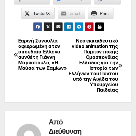
Twitter/X
Email
Print
Εαρινή Συναυλία
Nέο εκπαιδευτικό
Πλοήγηση
αφιερωμένη στον
video animation της
σπουδαίο Έλληνα
Παμποντιακής
άρθρων
συνθέτη Γιάννη
Ομοσπονδίας
Μαρκόπουλο, «Η
Ελλάδος για την
Μούσα των Σαμίων»
Ιστορία των
Ελλήνων του Πόντου
υπό την Αιγίδα του
Υπουργείου
Παιδείας
Από
Διεύθυνση