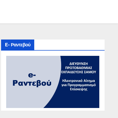
E- Ραντεβού