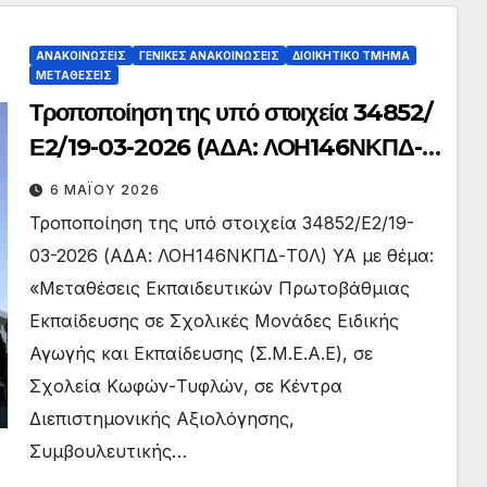
ΑΝΑΚΟΙΝΏΣΕΙΣ
ΓΕΝΙΚΈΣ ΑΝΑΚΟΙΝΏΣΕΙΣ
ΔΙΟΙΚΗΤΙΚΌ ΤΜΉΜΑ
ΜΕΤΑΘΈΣΕΙΣ
Τροποποίηση της υπό στοιχεία 34852/
Ε2/19-03-2026 (ΑΔΑ: ΛΟΗ146ΝΚΠΔ-
Τ0Λ) ΥΑ με θέμα: «Μεταθέσεις
6 ΜΑΪ́ΟΥ 2026
Εκπαιδευτικών Πρωτοβάθμιας
Τροποποίηση της υπό στοιχεία 34852/Ε2/19-
Εκπαίδευσης σε Σχολικές Μονάδες
03-2026 (ΑΔΑ: ΛΟΗ146ΝΚΠΔ-Τ0Λ) ΥΑ με θέμα:
Ειδικής Αγωγής και Εκπαίδευσης
«Μεταθέσεις Εκπαιδευτικών Πρωτοβάθμιας
(Σ.Μ.Ε.Α.Ε), σε Σχολεία Κωφών-
Εκπαίδευσης σε Σχολικές Μονάδες Ειδικής
Τυφλών, σε Κέντρα Διεπιστημονικής
Αγωγής και Εκπαίδευσης (Σ.Μ.Ε.Α.Ε), σε
Σχολεία Κωφών-Τυφλών, σε Κέντρα
Αξιολόγησης, Συμβουλευτικής και
Διεπιστημονικής Αξιολόγησης,
Υποστήριξης (ΚΕ.Δ.Α.Σ.Υ.) και σε
Συμβουλευτικής…
Εργαστήρια Ειδικής Επαγγελματικής