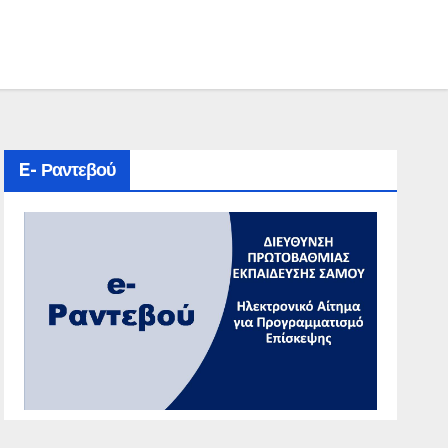
E- Ραντεβού