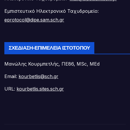
Εμπιστευτικό Ηλεκτρονικό Ταχυδρομείο:
eprotocol@dipe.sam.sch.gr
ΣΧΕΔΊΑΣΗ-ΕΠΙΜΈΛΕΙΑ ΙΣΤΟΤΌΠΟΥ
Μανώλης Κουρμπετλής, ΠΕ86, MSc, MEd
Email:
kourbetlis@sch.gr
URL:
kourbetlis.sites.sch.gr