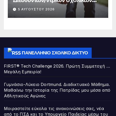
μονάδων της Διεύθυνσης
5 ΑΥΓΟΎΣΤΟΥ 2026
Πρωτοβάθμιας Εκπαίδευσης
Χαλκιδικής
ΠΑΝΕΛΛΉΝΙΟ ΣΧΟΛΙΚΌ ΔΊΚΤΥΟ
FIRST® Tech Challenge 2026. Πρώτη Συμμετοχή …
Μεγάλη Εμπειρία!
Γυμνάσιο-Λύκειο Dortmund. Διαδικτυακό Μάθημα.
Μαθαίνω την Ιστορία της Πατρίδας μου μέσα από
Αθλητικούς Αγώνες
Μοιραστείτε εύκολα τις ανακοινώσεις σας, νέα
από το ΠΣΔ και το Υπουργείο Παιδείας μέσω του