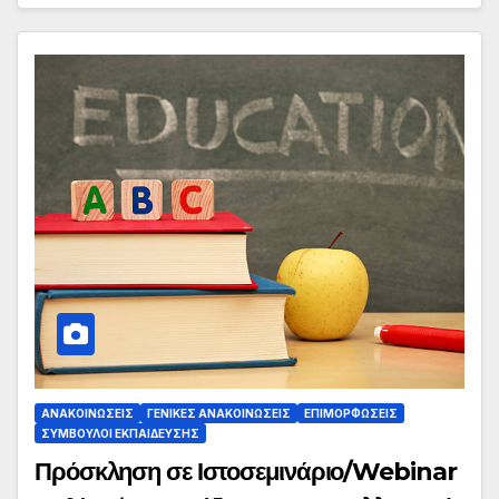
ΑΝΑΚΟΙΝΏΣΕΙΣ
ΓΕΝΙΚΈΣ ΑΝΑΚΟΙΝΏΣΕΙΣ
ΕΠΙΜΟΡΦΏΣΕΙΣ
ΣΎΜΒΟΥΛΟΙ ΕΚΠΑΊΔΕΥΣΗΣ
Πρόσκληση σε Ιστοσεμινάριο/Webinar