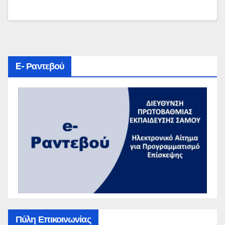
E- Ραντεβού
Πύλη Επικοινωνίας