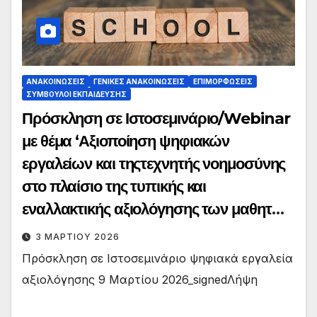
ΑΝΑΚΟΙΝΏΣΕΙΣ
ΓΕΝΙΚΈΣ ΑΝΑΚΟΙΝΏΣΕΙΣ
ΕΠΙΜΟΡΦΏΣΕΙΣ
ΣΎΜΒΟΥΛΟΙ ΕΚΠΑΊΔΕΥΣΗΣ
Πρόσκληση σε Ιστοσεμινάριο/Webinar
με θέμα ‘Αξιοποίηση ψηφιακών
εργαλείων και τηςτεχνητής νοημοσύνης
στο πλαίσιο της τυπικής και
εναλλακτικής αξιολόγησης των μαθητών
στηνξενόγλωσση τάξη’
3 ΜΑΡΤΊΟΥ 2026
Πρόσκληση σε Ιστοσεμινάριο ψηφιακά εργαλεία
αξιολόγησης 9 Μαρτίου 2026_signedΛήψη