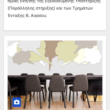
θμιας Εκπ/σης της Εξειδικευμένης Υποστήριξης
(Παράλληλης στήριξης) και των Τμημάτων
Ένταξης Β. Αιγαίου.