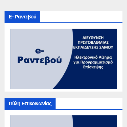
E- Ραντεβού
Πύλη Επικοινωνίας