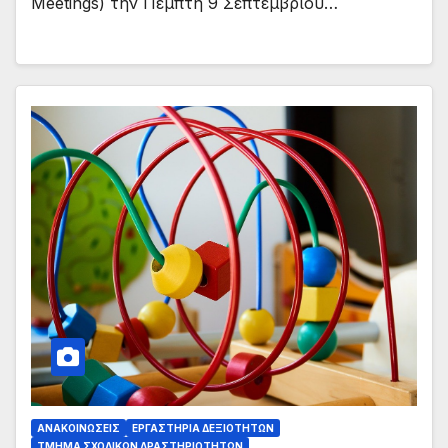
Meetings) την Πέμπτη 9 Σεπτεμβρίου…
ΑΝΑΚΟΙΝΏΣΕΙΣ
ΕΡΓΑΣΤΉΡΙΑ ΔΕΞΙΟΤΉΤΩΝ
ΤΜΉΜΑ ΣΧΟΛΙΚΏΝ ΔΡΑΣΤΗΡΙΟΤΉΤΩΝ