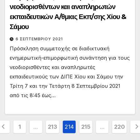
νεοδιορισθέντων και αναπληρωτών
εκπαιδευτικών Α/θμιας Εκπ/σης Χίου &
Σάμου
6 ΣΕΠΤΕΜΒΡΊΟΥ 2021
Πρόσκληση συμμετοχής σε διαδικτυακή
ενημερωτική-επιμορφωτική συνάντηση για τους
νεοδιορισθέντες και αναπληρωτές
εκπαιδευτικούς των ΔΙΠΕ Χίου και Σάμου την
Τρίτη 7 και την Τετάρτη 8 Σεπτεμβρίου 2021
από τις 8:45 έως…
ελιδοποίηση
1
…
213
214
215
…
220
άρθρων