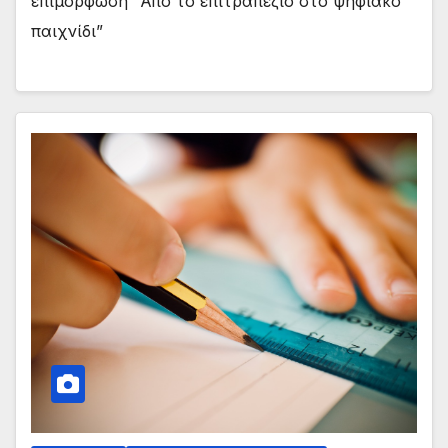
επιμόρφωση “Από το επιτραπέζιο στο ψηφιακό
παιχνίδι”