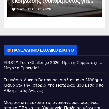
εκδήλωσης ενδιαφέροντος για
την πλήρωση κενούμενης θέσης
5 ΑΥΓΟΎΣΤΟΥ 2026
Διευθυντή/ντριας Σχολικής
Μονάδας της Διεύθυνσης Π.Ε. Α΄
Αθήνας
ΠΑΝΕΛΛΉΝΙΟ ΣΧΟΛΙΚΌ ΔΊΚΤΥΟ
FIRST® Tech Challenge 2026. Πρώτη Συμμετοχή …
Μεγάλη Εμπειρία!
Γυμνάσιο-Λύκειο Dortmund. Διαδικτυακό Μάθημα.
Μαθαίνω την Ιστορία της Πατρίδας μου μέσα από
Αθλητικούς Αγώνες
Μοιραστείτε εύκολα τις ανακοινώσεις σας, νέα
από το ΠΣΔ και το Υπουργείο Παιδείας μέσω του