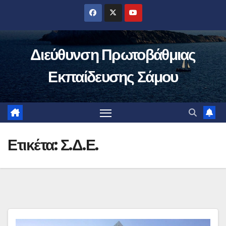
Μετάβαση
στο
περιεχόμενο
Διεύθυνση Πρωτοβάθμιας
Εκπαίδευσης Σάμου
Ετικέτα:
Σ.Δ.Ε.