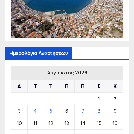
Ημερολόγιο Αναρτήσεων
Αύγουστος 2026
Δ
Τ
Τ
Π
Π
Σ
Κ
1
2
3
4
5
6
7
8
9
10
11
12
13
14
15
16