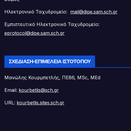
Ηλεκτρονικό Ταχυδρομείο:
mail@dipe.sam.sch.gr
Εμπιστευτικό Ηλεκτρονικό Ταχυδρομείο:
eprotocol@dipe.sam.sch.gr
ΣΧΕΔΊΑΣΗ-ΕΠΙΜΈΛΕΙΑ ΙΣΤΟΤΌΠΟΥ
Μανώλης Κουρμπετλής, ΠΕ86, MSc, MEd
Email:
kourbetlis@sch.gr
URL:
kourbetlis.sites.sch.gr