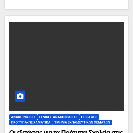
ΑΝΑΚΟΙΝΏΣΕΙΣ
ΓΕΝΙΚΈΣ ΑΝΑΚΟΙΝΏΣΕΙΣ
ΕΓΓΡΑΦΈΣ
ΠΡΌΤΥΠΑ-ΠΕΙΡΑΜΑΤΙΚΆ
ΤΜΉΜΑ ΕΚΠΑΙΔΕΥΤΙΚΏΝ ΘΕΜΆΤΩΝ
Οι εξετάσεις για τα Πρότυπα Σχολεία στις