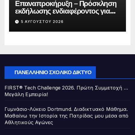
Επαναπροκήρυξη – Πρόσκληση
εκδήλωσης ενδιαφέροντος για
την πλήρωση κενούμενης θέσης
5 ΑΥΓΟΎΣΤΟΥ 2026
Διευθυντή/ντριας Σχολικής
Μονάδας της Διεύθυνσης Π.Ε. Α΄
Αθήνας
ΠΑΝΕΛΛΉΝΙΟ ΣΧΟΛΙΚΌ ΔΊΚΤΥΟ
FIRST® Tech Challenge 2026. Πρώτη Συμμετοχή …
Μεγάλη Εμπειρία!
Γυμνάσιο-Λύκειο Dortmund. Διαδικτυακό Μάθημα.
Μαθαίνω την Ιστορία της Πατρίδας μου μέσα από
Αθλητικούς Αγώνες