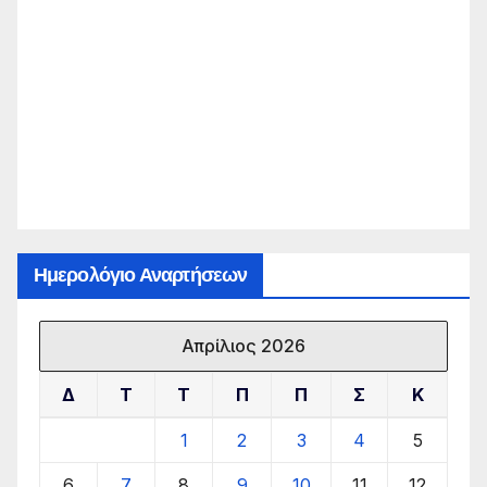
Ημερολόγιο Αναρτήσεων
Απρίλιος 2026
Δ
Τ
Τ
Π
Π
Σ
Κ
1
2
3
4
5
6
7
8
9
10
11
12