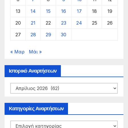
13
14
15
16
17
18
19
20
21
22
23
24
25
26
27
28
29
30
« Μαρ
Μάι »
Ιστορικό Αναρτήσεων
Ιστορικό
Αναρτήσεων
Κατηγορίες Αναρτήσεων
Κατηγορίες