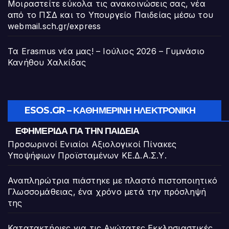
Μοιραστείτε εύκολα τις ανακοινώσεις σας, νέα
από το ΠΣΔ και το Υπουργείο Παιδείας μέσω του
webmail.sch.gr/express
Τα Erasmus νέα μας! – Ιούλιος 2026 – Γυμνάσιο
Κανήθου Χαλκίδας
ESOS.GR – ΚΑΘΗΜΕΡΙΝΉ ΗΛΕΚΤΡΟΝΙΚΉ
ΕΦΗΜΕΡΊΔΑ ΓΙΑ ΤΗΝ ΠΑΙΔΕΊΑ
Προσωρινοί Ενιαίοι Αξιολογικοί Πίνακες
Υποψήφιων Προϊσταμένων ΚΕ.Δ.Α.Σ.Υ.
Αναπληρώτρια πιάστηκε με πλαστό πιστοποιητικό
Γλωσσομάθειας, ένα χρόνο μετά την πρόσληψή
της
Κατατακτήριες για τις Ανώτατες Εκκλησιαστικές