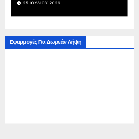
ώσσας
Επιστημών, Επιστή
28 ΙΟΥΛΊΟΥ 2026
Αναγκών
Εφαρμογές Για Δωρεάν Λήψη