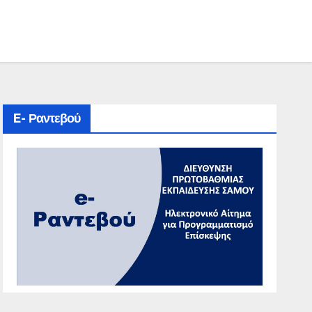
E- Ραντεβού