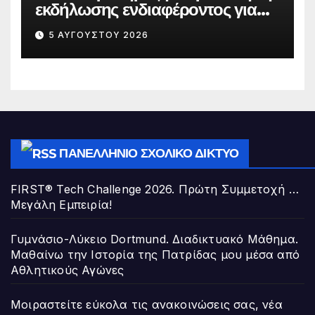
εκδήλωσης ενδιαφέροντος για
την πλήρωση κενούμενης θέσης
5 ΑΥΓΟΎΣΤΟΥ 2026
Διευθυντή/ντριας Σχολικής
Μονάδας της Διεύθυνσης Π.Ε. Α΄
Αθήνας
ΠΑΝΕΛΛΉΝΙΟ ΣΧΟΛΙΚΌ ΔΊΚΤΥΟ
FIRST® Tech Challenge 2026. Πρώτη Συμμετοχή …
Μεγάλη Εμπειρία!
Γυμνάσιο-Λύκειο Dortmund. Διαδικτυακό Μάθημα.
Μαθαίνω την Ιστορία της Πατρίδας μου μέσα από
Αθλητικούς Αγώνες
Μοιραστείτε εύκολα τις ανακοινώσεις σας, νέα