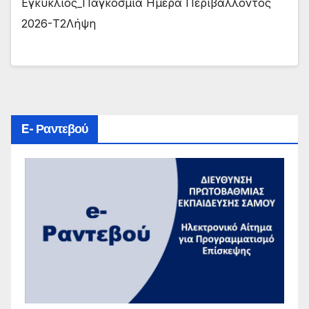
Εγκύκλιος_Παγκόσμια Ημέρα Περιβάλλοντος
2026-Τ2Λήψη
E- Ραντεβού