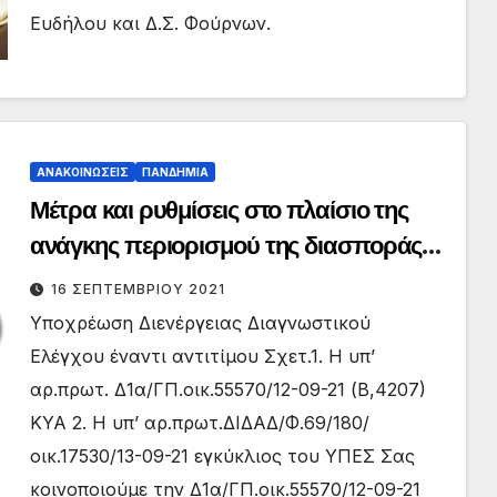
Ευδήλου και Δ.Σ. Φούρνων.
ΑΝΑΚΟΙΝΏΣΕΙΣ
ΠΑΝΔΗΜΊΑ
Μέτρα και ρυθμίσεις στο πλαίσιο της
ανάγκης περιορισμού της διασποράς
του κορωνοϊού (60η ΕΓΚΥΚΛΙΟΣ) –
16 ΣΕΠΤΕΜΒΡΊΟΥ 2021
Υποχρέωση διενέργειας διαγνωστικού
Υποχρέωση Διενέργειας Διαγνωστικού
ελέγχου – Παρακολούθηση
Ελέγχου έναντι αντιτίμου Σχετ.1. Η υπ’
συμμόρφωσης με την υποχρέωση
αρ.πρωτ. Δ1α/ΓΠ.οικ.55570/12-09-21 (Β,4207)
εμβολιασμού
ΚΥΑ 2. Η υπ’ αρ.πρωτ.ΔΙΔΑΔ/Φ.69/180/
οικ.17530/13-09-21 εγκύκλιος του ΥΠΕΣ Σας
κοινοποιούμε την Δ1α/ΓΠ.οικ.55570/12-09-21