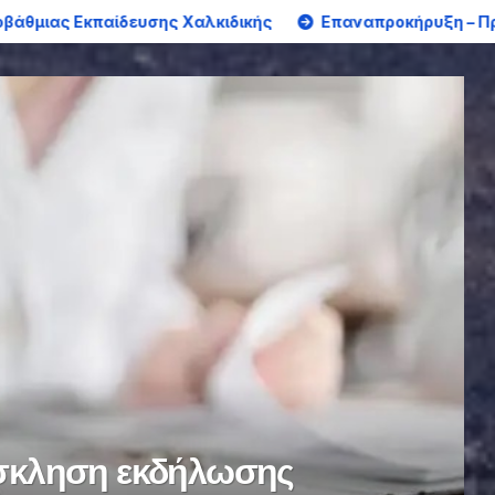
 Χαλκιδικής
Επαναπροκήρυξη – Πρόσκληση εκδήλωσης ε
ΔΙΟΡΙΣΜΟΊ
τήσεων υποψήφιων